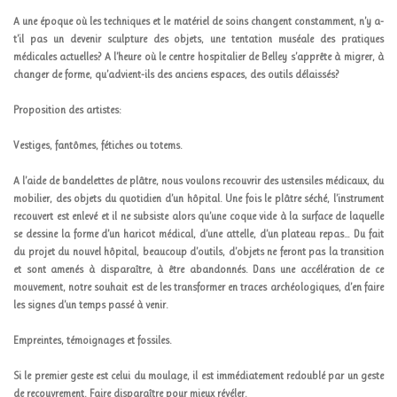
A une époque où les techniques et le matériel de soins changent constamment, n’y a-
t’il pas un devenir sculpture des objets, une tentation muséale des pratiques
médicales actuelles?
A l’heure où le centre hospitalier de Belley s’apprête à migrer, à
changer de forme, qu’advient-ils des anciens espaces, des outils délaissés?
Proposition des artistes:
Vestiges, fantômes, fétiches ou totems.
A l’aide de bandelettes de plâtre, nous voulons recouvrir des ustensiles médicaux, du
mobilier, des objets du quotidien d’un hôpital. Une fois le plâtre séché, l’instrument
recouvert est enlevé et il ne subsiste alors qu’une coque vide à la surface de laquelle
se dessine la forme d’un haricot médical, d’une attelle, d’un plateau repas… Du fait
du projet du nouvel hôpital, beaucoup d’outils, d’objets ne feront pas la transition
et sont amenés à disparaître, à être abandonnés. Dans une accélération de ce
mouvement, notre souhait est de les transformer en traces archéologiques, d’en faire
les signes d’un temps passé à venir.
Empreintes, témoignages et fossiles.
Si le premier geste est celui du moulage, il est immédiatement redoublé par un geste
de recouvrement. Faire disparaître pour mieux révéler.