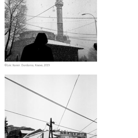
©Loïc Xavier. Dardania, Kosovo, 2019