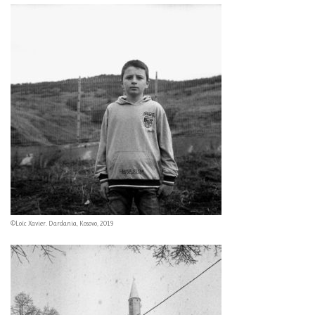
©Loïc Xavier. Dardania, Kosovo, 2019